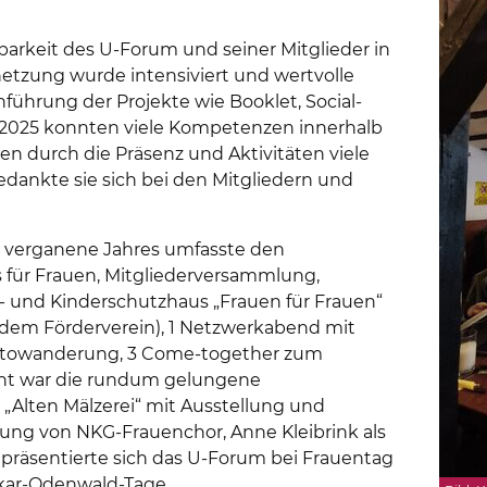
tbarkeit des U-Forum und seiner Mitglieder in
rnetzung wurde intensiviert und wertvolle
führung der Projekte wie Booklet, Social-
r 2025 konnten viele Kompetenzen innerhalb
n durch die Präsenz und Aktivitäten viele
dankte sie sich bei den Mitgliedern und
s verganene Jahres umfasste den
 für Frauen, Mitgliederversammlung,
 und Kinderschutzhaus „Frauen für Frauen“
em Förderverein), 1 Netzwerkabend mit
Fotowanderung, 3 Come-together zum
ght war die rundum gelungene
 „Alten Mälzerei“ mit Ausstellung und
gung von NKG-Frauenchor, Anne Kleibrink als
 präsentierte sich das U-Forum bei Frauentag
kar-Odenwald-Tage.