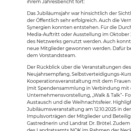
ihrem Jahresbericht fort:
Das Jubiläumsjahr war hinsichtlich der Sich
der Öffentlich sehr erfolgreich. Auch die Ve
Synergien konnten entstehen. Für die Durch
Media-Auftritt oder Ausstellung im Oktobe
des Netzwerks genutzt werden. Auch konnte
neue Mitglieder gewonnen werden. Dafür be
dem Vorstandsteam.
Der Rückblick über die Veranstaltungen de
Neujahrsempfang, Selbstverteidigungs-Kurs
Kooperationsveranstaltung mit dem Frauen-
(mit Spendensammlung in Verbindung mit d
Unternehmensvorstellung, „Walk & Talk“- 
Austausch und die Weihnachtsfeier. Highli
Jubiläumsveranstaltung am 12.10.2025 in der
Impulsvorträgen der Mitglieder und Beteili
Gastrednerin und Landrat Dr. Brötel. Zudem
des Landratsamts NOK im Rahmen der Nec