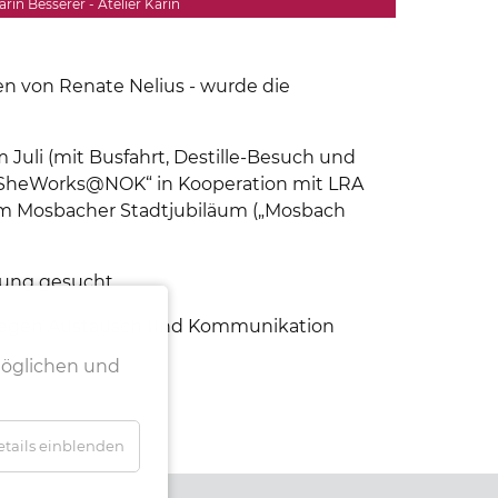
Karin Besserer - Atelier Karin
en von Renate Nelius - wurde die
Juli (mit Busfahrt, Destille-Besuch und
t „SheWorks@NOK“ in Kooperation mit LRA
zum Mosbacher Stadtjubiläum („Mosbach
lung gesucht.
r regen Austausch und Kommunikation
möglichen und
tails einblenden