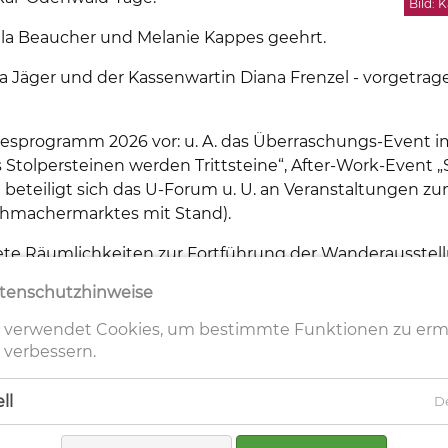
Bild: 
ela Beaucher und Melanie Kappes geehrt.
a Jäger und der Kassenwartin Diana Frenzel - vorgetrag
esprogramm 2026 vor: u. A. das Überraschungs-Event im 
s Stolpersteinen werden Trittsteine“, After-Work-Even
beteiligt sich das U-Forum u. U. an Veranstaltungen 
chmachermarktes mit Stand).
nete Räumlichkeiten zur Fortführung der Wanderausstel
tenschutzhinweise
ile 88 Mitglieder konnten die Zusammenkunft auch fü
 verwendet Cookies, um bestimmte Funktionen zu er
 verbessern.
ll
De